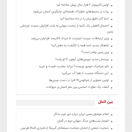
اولین کامپیوتر ۲ هزار سال پیش ساخته شد
ربات در محیط‌های خطرناک هسته‌ای جایگزین انسان می‌شود
ناسا گذر دقیق زمان را در ماه محاسبه کرد
احتمال کاهش یک ثانیه از ساعت جهانی به علت افزایش سرعت چرخش
زمین
وزیر ارتباطات: سرعت اینترنت تا خرداد ۳۰درصد افزایش می‌یابد
شاهکار جدید ناسا همه را انگشت به دهان کرد!
وزن زمین چقدر است؟
چیدمان جدید دوربین‌های آیفون ۱۶ لو رفت!
نانو سرامیک خودرو چیست؟ مزایا، معایب، قیمت و خرید
این دستگاه عجیب، از هوا آب می‌گیرد
اولین تصاویر از شیائومی۱۴ الترا در دست چینی‌ها
کشف یک تفاوت اساسی بین مغز انسان و حیوانات
بین الملل
اعلام موضع رسمی ایران درباره دور دوم مذاکر
انفجار بمب‌های جنگ جهانی دوم در آلمان
حمایت جمعی از امامان جماعت مسلمانان آمریکا از نامزدی کامالا هریس