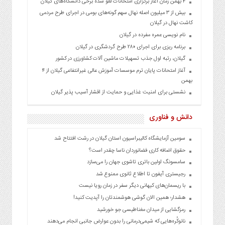
۴ بهمن زمان آغاز برگزاری امتحانات لغو شده برخی دانشگاه‌های گیلان
بیش از ۳ میلیون اصله نهال سهم گونه‌های بومی در اجرای طرح مردمی
کاشت نهال در گیلان
نام نویسی عمره مفرده در گیلان
برنامه ریزی برای اجرای ۲۸۰ طرح گردشگری در گیلان
گیلان، رتبه اول جذب تسهیلات ماشین آلات کشاورزی در کشور
آغاز امتحانات پایان ترم موسسات آموزش عالی غیرانتفاعی گیلان از ۴
بهمن
نشستی برای امنیت غذایی و حمایت از اقشار آسیب پذیر گیلان
دانش و فناوری
سومین آزمایشگاه کالیبراسیون استان گیلان در رشت افتتاح شد
حقوق اضافه کاری فضانوردان ناسا چقدر است؟
سامسونگ اولین باتری تاشوی جهان را می‌سازد
رجیستری آیفون‌ تا اطلاع ثانوی ممنوع شد
با ریسمان‌های کیهانی دیگر سفر در زمان رویا نیست
هشدار؛ همین الان گوشی هوشمندتان را آپدیت کنید!
رمزگشایی از میدان مغناطیسی جو خورشید
نانوکُره‌هایی که شیمی‌درمانی را بدون عوارض جانبی انجام می‌دهند