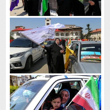
ورزشی
سیاسی
گیلان
عکس
ویدئو
اقتصادی
روزنامه
دسترسی
سریع
سیاست
حفظ
حریم
خصوصی
اخبار
سایت
سیاست
حفظ