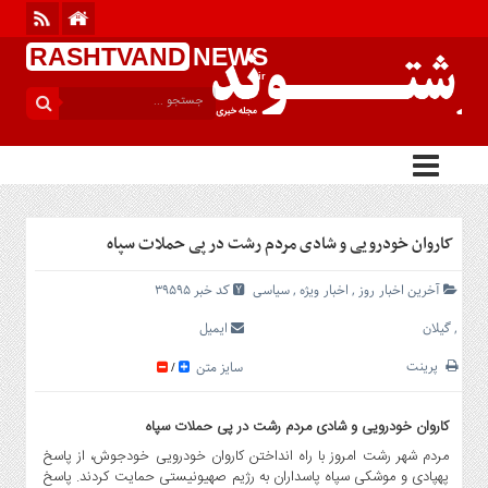
RASHTVAND
NEWS
.ir
منوی
بالا
آخرین
اخبار
روز
اجتماعی
کاروان خودرویی و شادی مردم رشت در پی حملات سپاه
گیلان
سیاسی
آخرین اخبار روز
,
اخبار ویژه
,
سیاسی
کد خبر 39595
فرهنگی
,
گیلان
ایمیل
ورزشی
پرینت
سایز متن
/
بین
الملل
کاروان خودرویی و شادی مردم رشت در پی حملات سپاه
گزارش
مردم شهر رشت امروز با راه انداختن کاروان خودرویی خودجوش، از پاسخ
یادداشت
پهپادی و موشکی سپاه پاسداران به رژیم صهیونیستی حمایت کردند. پاسخ