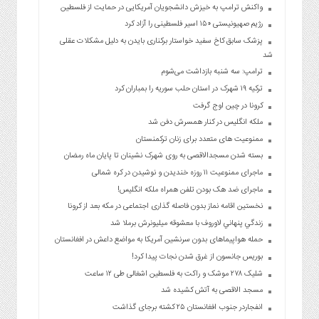
واکنش ترامپ به خیزش دانشجویان آمریکایی در حمایت از فلسطین
رژیم صهیونیستی ۱۵۰ اسیر فلسطینی را آزاد کرد
پزشک سابق کاخ سفید خواستار برکناری بایدن به دلیل مشکلات عقلی
شد
ترامپ: سه شنبه بازداشت می‌شوم
ترکیه ۱۹ شهرک در استان حلب سوریه را بمباران کرد
کرونا در چین اوج گرفت
ملکه انگلیس در کنار همسرش دفن شد
ممنوعیت های متعدد برای زنان ترکمنستان
بسته شدن مسجدالاقصی به روی شهرک نشینان تا پایان ماه رمضان
ماجرای ممنوعیت ۱۱ روزه خندیدن و نوشیدن در کره شمالی
ماجرای ضد هک بودن تلفن همراه ملکه انگلیس!
نخستین اقامه نماز بدون فاصله گذاری اجتماعی در مکه بعد از کرونا
زندگي پنهاني لاوروف با معشوقه ميليونرش برملا شد
حمله هواپیما‌های بدون سرنشین آمریکا به مواضع داعش در افغانستان
بوریس جانسون از غرق شدن نجات پیدا کرد!
شلیک ۲۷۸ موشک و راکت به فلسطین اشغالی طی ۱۲ ساعت
مسجد الاقصی به آتش کشیده شد
انفجاردر جنوب افغانستان ۲۵ کشته برجای گذاشت