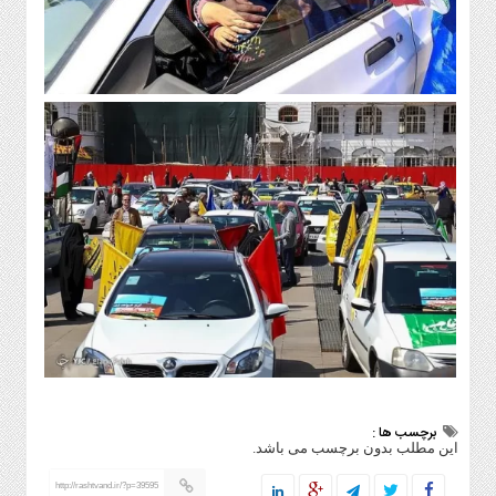
حریم
خصوصی
چند
رسانه
سیاست
حفظ
حریم
خصوصی
برچسب ها :
این مطلب بدون برچسب می باشد.
http://rashtvand.ir/?p=39595