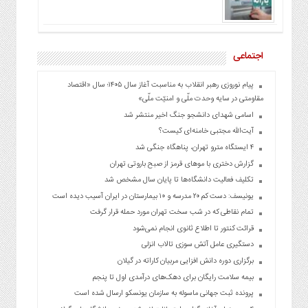
اجتماعی
پیام نوروزی رهبر انقلاب به مناسبت آغاز سال ۱۴۰۵؛ سال «اقتصاد
مقاومتی در سایه وحدت ملّی و امنیّت ملّی»
اسامی شهدای دانشجو جنگ اخیر منتشر شد
آیت‌الله مجتبی خامنه‌ای کیست؟
۴ ایستگاه مترو تهران، پناهگاه جنگی شد
گزارش دختری با موهای قرمز از صبح باروتی تهران
تکلیف فعالیت دانشگاه‌ها تا پایان سال مشخص شد
یونیسف: دست کم ۲۰ مدرسه و ۱۰ بیمارستان در ایران آسیب دیده است
تمام نقاطی که در شب سخت تهران مورد حمله قرار گرفت
قرائت کنتور تا اطلاع ثانوی انجام نمی‌شود
دستگیری عامل آتش سوزی تالاب انزلی
برگزاری دوره دانش افزایی مربیان کاراته در گیلان
بیمه سلامت رایگان برای دهک‌های درآمدی اول تا پنجم
پرونده ثبت جهانی ماسوله به سازمان یونسکو ارسال شده است