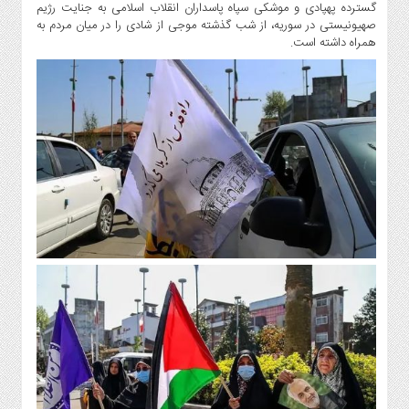
گسترده پهپادی و موشکی سپاه پاسداران انقلاب اسلامی به جنایت رژیم
سیاست
صهیونیستی در سوریه، از شب گذشته موجی از شادی را در میان مردم به
حفظ
همراه داشته است.
حریم
خصوصی
منوی
اصلی
خانه
اخبار
روز
بین
الملل
شورا
و
شهرداری
اجتماعی
هنری
فرهنگی