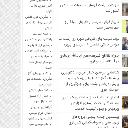
دستگیری عامل
شهرداری رشت قهرمان مسابقات سالمندان
آتش سوزی تالاب
کشور شد
انزلی
برگزاری دوره دانش
تاریخ گیلان سرشار از نام زنان اثرگذار و
افزایی مربیان کاراته در
حماسه‌ساز است
گیلان
بیمه سلامت
روند مرمت بنای تاریخی شهرداری رشت در
رایگان برای دهک‌های
مراحل پایانی تکمیل ۹۶ درصدی پروژه
درآمدی اول تا پنجم
پرونده ثبت جهانی
پروژه تقاطع غیرهمسطح آیت‌الله رودباری
ماسوله به سازمان
در آستانه بهره برداری
یونسکو ارسال شده
است
شناسایی درختان خطر آفرین با تکنولوژی
۴ بهمن زمان آغاز
پیشرفته آغاز شد طرح ویژه هرس و
برگزاری امتحانات لغو
پایش درختان رشت برای جلوگیری از
شده برخی
حوادث جوی
دانشگاه‌های گیلان
بیش از ۳ میلیون
امضای قرارداد تکمیل ساختمان شهرداری
اصله نهال سهم
منطقه ۳ رشت در راستای افزایش
گونه‌های بومی در
بهره‌وری و بهبود کیفیت خدمات
اجرای طرح مردمی
بیستمین جلسه بررسی پروژه‌های
کاشت نهال در گیلان
زیرساختی و سرمایه‌گذاری شهرداری
نام نویسی عمره