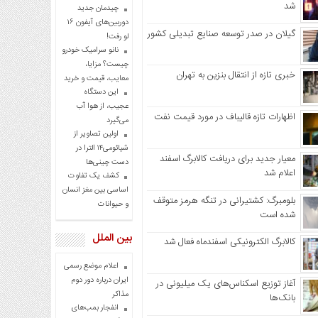
شد
چیدمان جدید
دوربین‌های آیفون ۱۶
گیلان در صدر توسعه صنایع تبدیلی کشور
لو رفت!
نانو سرامیک خودرو
چیست؟ مزایا،
خبری تازه از انتقال بنزین به تهران
معایب، قیمت و خرید
این دستگاه
عجیب، از هوا آب
اظهارات تازه قالیباف در مورد قیمت نفت
می‌گیرد
اولین تصاویر از
شیائومی۱۴ الترا در
معیار جدید برای دریافت کالابرگ اسفند
دست چینی‌ها
اعلام شد
کشف یک تفاوت
اساسی بین مغز انسان
بلومبرگ: کشتیرانی در تنگه هرمز متوقف
و حیوانات
شده است
بین الملل
کالابرگ الکترونیکی اسفندماه فعال شد
اعلام موضع رسمی
ایران درباره دور دوم
آغاز توزیع اسکناس‌های یک میلیونی در
مذاکر
بانک‌ها
انفجار بمب‌های