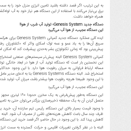
سیاست
به این ترتیب اگر قصد داشته باشید تامین انرژی منزل خود را به سمت ا
حفظ
حریم
همراه خواهد داشت.
خصوصی
دستگاه جدید Genesis System؛ تولید آب شرب از هوا!
این دستگاه عجیب، از هوا آب می‌گیرد
منوی
ایده کلی عملکرد د
اصلی
سریع آن‌ها را به یاد عمو و عمه لوک اسکای واکر که «کشاورزان رط
خانه
پیش‌بینی بود که زمانی تکنولوژی بشر به‌حدی پیشرفت کند که امکان اس
اخبار
کمپانی Genesis System البته پیش‌تر سیستم‌های صن
روز
بین
استخراج شد. البته دستگاه stems
الملل
با این وجود طبیعتا هرچه رطوبت هوا بیشتر باشد، میزان آب تولید شده
شورا
این دستگاه عجیب، از هوا آب می‌گیرد
و
شهرداری
متصل کردن آن به یک محفظه ذخیره‌سازی بزرگتر می‌توان حتی به تامی
اجتماعی
با وجود قیمت بسیار بالای این دستگاه، رئیس تیم سازنده آن، خرید یکی
ظرف چند سال باعث کاهش هزینه‌های ناشی از مصرف آب شود. البته انتظا
هنری
کاهش پیدا کند. با این وجود در حال حاضر، اگر قصد خرید این دستگاه را داشته باشیم باید ۲۰ هزار د
فرهنگی
البته با در نظر گرفتن تغییرات اقلیمی و حرکت گسترده به سمت انر