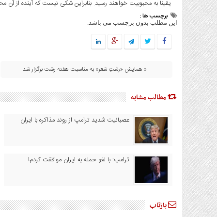
ورزشی
یقینا به محبوبیت خواهند رسید. بنابراین شکی نیست که آینده از آن محصولاتی مانند  WaterCube
برچسب ها :
سیاسی
این مطلب بدون برچسب می باشد.
گیلان
عکس
ویدئو
« همایش «رشتِ شعر» به مناسبت هفته رشت برگزار شد
اقتصادی
روزنامه
مطالب مشابه
دسترسی
سریع
عصبانیت شدید ترامپ از روند مذاکره با ایران
سیاست
حفظ
حریم
ترامپ: با لغو حمله به ایران موافقت کردم!
خصوصی
اخبار
سایت
سیاست
بازتاب
حفظ