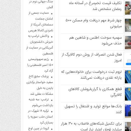
جنگ جهانی دوم در
تکلیف قیمت تخم‌مرغ در آستانه ماه
آلمان
رمضان مشخص شد
حمایت جمعی از
امامان جماعت
چهار شرط مهم دریافت وام مسکن ۵۰۰
مسلمانان آمریکا از
میلیونی
نامزدی کامالا هریس
واکنش ترامپ به
سهمیه سوخت اطلس و شاهین هم
خیزش دانشجویان
حذف می‌شود
آمریکایی در حمایت از
فلسطین
فعال شدن انصراف از روش دوم کالابرگ از
رژیم صهیونیستی
امروز
۱۵۰ اسیر فلسطینی را
آزاد کرد
لزوم ثبت درخواست برای خانواده‌هایی که
پزشک سابق کاخ
یارانه نقدی دریافت نمی‌کنند
سفید خواستار برکناری
بایدن به دلیل
قطع همکاری با گران‌فروشان کالاهای
مشکلات عقلی شد
کالابرگی
ترامپ: سه شنبه
بازداشت می‌شوم
بانک‌ها موانع تولید و اشتغال را تسهیل
ترکیه ۱۹ شهرک در
کنند
استان حلب سوریه را
بمباران کرد
برای تکمیل شبکه‌های فاضلاب به ۳۰ هزار
کرونا در چین اوج
میلیارد تومان اعتبار نیاز است