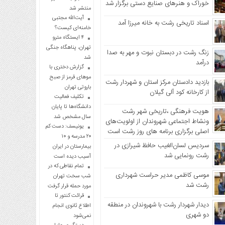
خوراک و هنرهای صنایع دستی برگزار شد
منتشر شد
آیت‌الله مجتبی
اسناد تاریخی رشت به خانه میرزا آمد
خامنه‌ای کیست؟
۴ ایستگاه مترو
تهران، پناهگاه جنگی
زنگ رشت در دبستان نبوت و مهر به صدا
شد
درآمد
گزارش دختری با
موهای قرمز از صبح
بازدید دادستان مرکز استان و شهردار رشت
باروتی تهران
از کارخانه کود آلی گیلان
تکلیف فعالیت
دانشگاه‌ها تا پایان
هویت فرهنگی ،تاریخی شهر رشت
سال مشخص شد
ونشاط اجتماعی شهروندان از اولویت‌های
یونیسف: دست کم
اصلی برگزاری برنامه های روز رشت است
۲۰ مدرسه و ۱۰
سردیس لسان‌الغیب حافظ شیرازی در
بیمارستان در ایران
رشت رونمایی شد
آسیب دیده است
تمام نقاطی که در
موسی کاظمی مدیر حراست شهرداری
شب سخت تهران
رشت شد
مورد حمله قرار گرفت
قرائت کنتور تا
دیدار شهردار رشت با شهروندان در منطقه
اطلاع ثانوی انجام
دو شهری
نمی‌شود