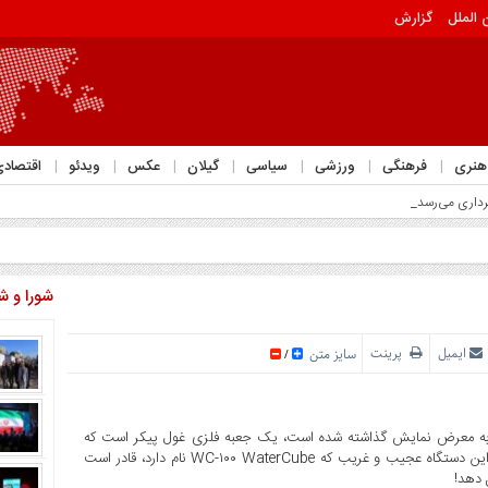
 الملل
گزارش
هنری
فرهنگی
ورزشی
سیاسی
گیلان
عکس
ویدئو
اقتصاد
شورا و ش
ایمیل
پرینت
سایز متن
/
 از بزرگترین و عجیب‌ترین دستگاه‌هایی که در رویداد CES ۲۰۲۴ به معرض نمایش گذاشته شده است، یک جعبه فلزی غول پیکر است که
ارتفاعی حدودا یک متری داشته و وزنی نزدیک به ۳۷۰ کیلومتر دارد. این دستگاه عجیب و غریب که WC-۱۰۰ WaterCube نام دارد، قادر است
 دهد!