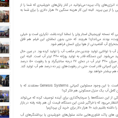
نرژی‌های پاک ببرید؛ می‌توانید در کنار پانل‌های خورشیدی که شما را از
برق بی‌نیاز می‌کنند با استفاده از این دستگاه هم نیاز خود به آب لوله‌کشی را از بین ببرید. البته این کار هزینه سنگین ۲۰ هزار دلاری را برای شما به
ستگاه جدید کمپانی Genesis System برای هرکسی که نسخه اوریجینال استار وارز را تماشا کرده باشد، تکراری است و خیلی
وبت» بودند می‌اندازد! هرچند که حتی بدون تماشای این فیلم هم قابل
تخراج آب آشامیدنی از هوا برای انسان فراهم شود.
عتی استخراج آب با توانایی تولید چندین متر مکعب آب را تولید کرده بود. در عین حال
این نخستین بار است که دستگاه تولید آب از هوا در ابعاد خانگی تولید می‌شود. این دستگاه قادر به تولید روزانه ۳۸۰ لیتر آب است. البته این
مساله ارتباط فراوانی به میزان رطوبت هوا دارد. با این وجود حداکثر میزان ۳۸۰ لیتر آب در دمای ۲۷ درجه سانتیگراد و با رطوبت ۵۰ درصد
Genesis Sy بنا به ادعای مدیر عامل این کمپانی قادر است حتی در رطوبت‌های زیر ده درصد هم آب تولید کند.
 هم بیشتر خواهد بود.
این دستگاه به‌طور پیش‌فرض به یک مخزن حدودا ۱۹۰ لیتری مجهز است. با این وجود مسئولین کمپانی Genesis Systems معتقدند که با
ن کامل آب یک منزل مسکونی هم فکر کرد!
 از این دستگاه‌ها را سرمایه‌گذاری برای آینده توصیف کرده که می‌تواند
ر می‌رود که با فراگیر شدن این دستگاه، قیمت آن هم رفته رفته در بازار
لار برای خرید آن بپردازیم!
ژی های پاک، فناوری‌هایی مانند سلول‌های خورشیدی یا برداشتگرهای آب