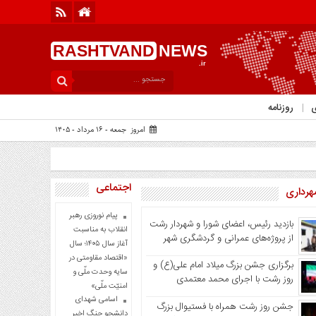
RASHTVAND
NEWS
.ir
ی
روزنامه
امروز جمعه - ۱۶ مرداد - ۱۴۰۵
اجتماعی
هرداری
پیام نوروزی رهبر
بازدید رئیس، اعضای شورا و شهردار رشت
انقلاب به مناسبت
از پروژه‌های عمرانی و گردشگری شهر
آغاز سال ۱۴۰۵؛ سال
«اقتصاد مقاومتی در
برگزاری جشن بزرگ میلاد امام علی(ع) و
سایه وحدت ملّی و
روز رشت با اجرای محمد معتمدی
امنیّت ملّی»
اسامی شهدای
جشن روز رشت همراه با فستیوال بزرگ
دانشجو جنگ اخیر