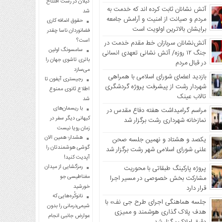
گیلان در رشت افتتاح
آتش نشانان ثابت کرده اند که خدمت به
شد
مردم و صیانت از امنیت و آرامش جامعه
حقوق اضافه کاری
برایشان بالاترین اولویت است
فضانوردان ناسا چقدر
است؟
آتش‌نشانان سربازان خط مقدم خدمت در
سامسونگ اولین
جنگ ۱۲ روزه/ آتش نشانی تعهدی انسانی
باتری تاشوی جهان را
در قبال مردم
می‌سازد
بازدید اعضای شورای اسلامی با همراهی
رجیستری آیفون‌ تا
شهردار رشت از پیشرفت پروژه گردشگری
اطلاع ثانوی ممنوع
تالاب عینک
شد
با ریسمان‌های
مراسم گرامیداشت هفته دفاع مقدس در
کیهانی دیگر سفر در
نمازخانه شهرداری رشت برگزار شد
زمان رویا نیست
هشدار؛ همین الان
یکصد و هشتاد و نهمین جلسه صحن
گوشی هوشمندتان را
علنی شورای اسلامی شهر رشت برگزار شد
آپدیت کنید!
رمزگشایی از میدان
پروژه پارکینگ طبقاتی با محوریت
مغناطیسی جو
مشارکت بخش خصوصی در مسیر اجرا
خورشید
قرار دارد
نانوکُره‌هایی که
جلسه هماهنگی اجرای طرح جی نف» با
شیمی‌درمانی را بدون
هدف پلاک گذاری هوشمند و ممیزی
عوارض جانبی انجام