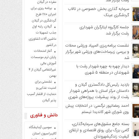
رشت برگزار شد
مفرده در گیلان
برنامه ریزی برای
سرمایه گذاری بخش خصوصی در تالاب
اجرای ۲۸۰ طرح
گردشگری عینک
گردشگری در گیلان
گیلان، رتبه اول
جلسه کارگروه ایثارگران شهرداری
جذب تسهیلات
رشت برگزار شد
ماشین آلات کشاورزی
نشست برنامه‌ریزی المپیاد ورزشی محلات
در کشور
و بررسی زیرساخت‌های ورزشی شهر برگزار
آغاز امتحانات
شد
پایان ترم موسسات
آموزش عالی
دیدار چهره به چهره شهردار رشت با
غیرانتفاعی گیلان از ۴
شهروندان در منطقه ۵ شهری
بهمن
نشستی برای
بازدید رئیس‌کل دادگستری گیلان و
امنیت غذایی و
دادستان مرکز استان با همراهی شهردار
حمایت از اقشار آسیب
رشت از روند پیشرفت پروژه‌های شهری
پذیر گیلان
احمد رمضانپور نرگسی: در انتخابات پیش
روی شورای شهر کاندیدا نیستم
دانش و فناوری
بسته جامع مشوق‌های سرمایه‌گذاری،
سومین آزمایشگاه
گامی بزرگ برای رونق اقتصادی و ارتقای
کالیبراسیون استان
کیفیت زندگیشهروندان