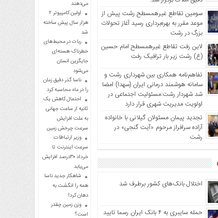
دقیق املاک برگزار شد.
می‌دهند
سومین تقاطع غیرهمسطح رشت پیش از
اولین کامپیوتر ۲
موعد مقرر به بهره‌برداری رسید آغاز تحولات
هزار سال پیش ساخته
بزرگ در رشت
شد
ربات در محیط‌های
لاین رفت تقاطع غیرهمسطح امام حسین
خطرناک هسته‌ای
(ع) رشت زیر بار ترافیک رفت
جایگزین انسان
می‌شود
تفاهم‌نامه همکاری بین شهرداری رشت و
ناسا گذر دقیق زمان
سامانه هوشمند درمانی ایران (سهدا) امضا
را در ماه محاسبه کرد
شد شهردار رشت:مسئولیت اجتماعی در
احتمال کاهش یک
اولویت مدیریت شهری قرار دارد
ثانیه از ساعت جهانی
تجدید پیمان مسئولان گیلانی با خانواده‌
به علت افزایش
آزاده سرافراز مرحوم «آیت گنجی» در
سرعت چرخش زمین
رشت
وزیر ارتباطات:
سرعت اینترنت تا
خرداد ۳۰درصد افزایش
می‌یابد
شاهکار جدید ناسا
اختلال بانک‌های کشور برطرف شد
همه را انگشت به
دهان کرد!
وزن زمین چقدر
حمله سایبری به ۴ بانک ایران رسما تایید
است؟