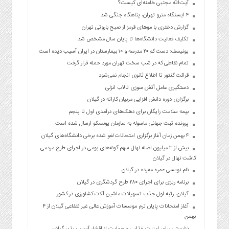
آیت‌الله مجتبی خامنه‌ای کیست؟
۴ ایستگاه مترو تهران، پناهگاه جنگی شد
گزارش دختری با موهای قرمز از صبح باروتی تهران
تکلیف فعالیت دانشگاه‌ها تا پایان سال مشخص شد
یونیسف: دست کم ۲۰ مدرسه و ۱۰ بیمارستان در ایران آسیب دیده است
تمام نقاطی که در شب سخت تهران مورد حمله قرار گرفت
قرائت کنتور تا اطلاع ثانوی انجام نمی‌شود
دستگیری عامل آتش سوزی تالاب انزلی
برگزاری دوره دانش افزایی مربیان کاراته در گیلان
بیمه سلامت رایگان برای دهک‌های درآمدی اول تا پنجم
پرونده ثبت جهانی ماسوله به سازمان یونسکو ارسال شده است
۴ بهمن زمان آغاز برگزاری امتحانات لغو شده برخی دانشگاه‌های گیلان
بیش از ۳ میلیون اصله نهال سهم گونه‌های بومی در اجرای طرح مردمی
کاشت نهال در گیلان
نام نویسی عمره مفرده در گیلان
برنامه ریزی برای اجرای ۲۸۰ طرح گردشگری در گیلان
گیلان، رتبه اول جذب تسهیلات ماشین آلات کشاورزی در کشور
آغاز امتحانات پایان ترم موسسات آموزش عالی غیرانتفاعی گیلان از ۴
بهمن
نشستی برای امنیت غذایی و حمایت از اقشار آسیب پذیر گیلان