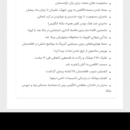
ممنوعیت های متعدد برای زنان ترکمنستان
بسته شدن مسجدالاقصی به روی شهرک نشینان تا پایان ماه رمضان
ماجرای ممنوعیت ۱۱ روزه خندیدن و نوشیدن در کره شمالی
ماجرای ضد هک بودن تلفن همراه ملکه انگلیس!
نخستین اقامه نماز بدون فاصله گذاری اجتماعی در مکه بعد از کرونا
زندگي پنهاني لاوروف با معشوقه ميليونرش برملا شد
حمله هواپیما‌های بدون سرنشین آمریکا به مواضع داعش در افغانستان
بوریس جانسون از غرق شدن نجات پیدا کرد!
شلیک ۲۷۸ موشک و راکت به فلسطین اشغالی طی ۱۲ ساعت
مسجد الاقصی به آتش کشیده شد
انفجاردر جنوب افغانستان ۲۵ کشته برجای گذاشت
انفجار موشک در نزدیکی تاسیسات اتمی دیمونا
بحران در خاندان سلطنتی انگلیس پس از مصاحبه جنجالی نوه و عروس
ملکه