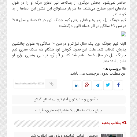
حریم
حاضر نمی‌شود. بخش دیگری از رسانه‌ها نیز ادعای مرگ او را در طول
خصوصی
ماه‌های اخیر مطرح می‌کنند. اما هر بار مسئولان این کشور این ادعا‌ها را رد
کرده اند.
چند
کیم جونگ ایل، پدر رهبر فعلی یعنی کیم جونگ اون در ۱۷ دسامبر سال ۲۰۱۱
رسانه
در سن ۶۹ سالگی بر اثر حمله قلبی درگذشت.
سیاست
حفظ
البته کیم جونگ اون یک سال قبل‌تر و در سن ۲۰ سالگی به عنوان جانشین
حریم
پدرش انتخاب شد. علت این قدرت گرفتن زود هنگام هم سکته مغزی کیم
خصوصی
جونگ ایل در سال ۲۰۰۸ اعلام شد که بر اثر آن، توانایی رهبری برای او
دشوار شده بود.
برچسب ها :
این مطلب بدون برچسب می باشد.
http://rashtvand.ir/?p=35732
« آخرین و جدیدترین آمار کرونایی استان گیلان
پایان حیات جنجالی یک شامپانزه؛ «باران» مُرد! »
مطالب مشابه
محسن رضایی نماینده ویژه رهبر انقلاب شد