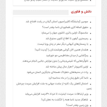
دانش و فناوری
سومین آزمایشگاه کالیبراسیون استان گیلان در رشت افتتاح شد
حقوق اضافه کاری فضانوردان ناسا چقدر است؟
سامسونگ اولین باتری تاشوی جهان را می‌سازد
رجیستری آیفون‌ تا اطلاع ثانوی ممنوع شد
با ریسمان‌های کیهانی دیگر سفر در زمان رویا نیست
هشدار؛ همین الان گوشی هوشمندتان را آپدیت کنید!
رمزگشایی از میدان مغناطیسی جو خورشید
نانوکُره‌هایی که شیمی‌درمانی را بدون عوارض جانبی انجام می‌دهند
اولین کامپیوتر ۲ هزار سال پیش ساخته شد
ربات در محیط‌های خطرناک هسته‌ای جایگزین انسان می‌شود
ناسا گذر دقیق زمان را در ماه محاسبه کرد
احتمال کاهش یک ثانیه از ساعت جهانی به علت افزایش سرعت چرخش
زمین
وزیر ارتباطات: سرعت اینترنت تا خرداد ۳۰درصد افزایش می‌یابد
شاهکار جدید ناسا همه را انگشت به دهان کرد!
وزن زمین چقدر است؟