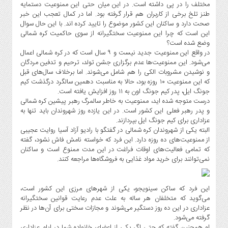
مختلف را در پی داشته است. در این میان حتی این ممنوعیت دستمایه
سیاست
طنز تلخ برخی از کاربران هم قرار گرفته بود. اما در کمال تعجب این خبر
حفظ
صحت دارد و ساکنان این کشور موضوع را تایید کرده اند. با این حال سوال
حریم
این است که چرا این ممنوعیت سختگیرانه از سوی حاکمیت کره شمالی
خصوصی
وضع شده است؟
در واقع این ممنوعیت جدید نیست و ۹ سال است که در کره شمالی اعمال
منوی
می‌شود. این ممنوعیت‌ها عدم برگزاری جشن تولد، ترحیم و تدفین مردگان
اصلی
و نوشیدن مشروبات الکی را هم شامل می‌شوند. اما برخلاف سال‌های قبل
که این ممنوعیت ۱۰ روزه بود، حالا به مناسبت دهمین سالگرد درگذشت کیم
خانه
جونگ ایل، پدر کیم جونگ اون به ۱۱ روز افزایش یافته است.
اخبار
درست متوجه شده اید، ممنوعیت به خاطر سالمرگ رهبر پیشین کره شمالی
روز
و پدر رهبر فعلی این کشور است. در این یازده روز شهروندان باید تنها به
عزاداری برای کیم جونگ ایل بپردازند.
بین
البته یکی از شهروندان کره شمالی در گفتگو با رادیو آزاد آسیا روایت عجیبی
الملل
از ممنوعیت‌های ده روزه دارد. این فرد که خواسته نامش فاش نشود، گفته
که تمامی فعالیت‌های اوقات فراغت در این مدت ممنوع است و ساکنان
شورا
نمی‌توانند برای خرید مواد غذایی به فروشگاه‌ها مراجعه کنند.
و
شهرداری
اجتماعی
این فرد که ساکن سینویجو، یکی از شهر‌های مرزی این کشور است،
می‌گوید که متخلفان هر ساله به علت عدم رعایت قوانین سختگیرانه
هنری
عزاداری در این ده روز دستگیر می‌شوند و مجازات سختی برای آن‌ها در نظر
فرهنگی
گرفته می‌شود.
او همچنین گفته که حتی اگر یکی از اعضای خانواده شما در ایام عزاداری