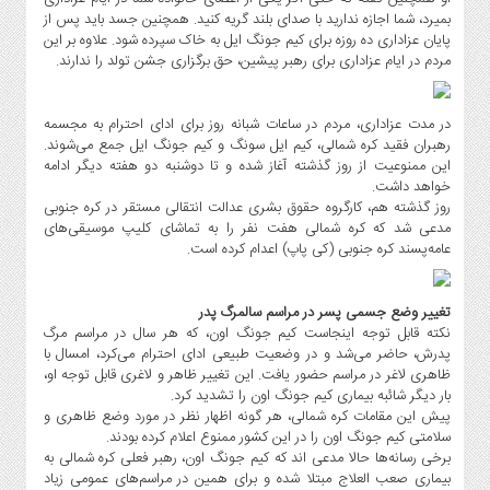
ورزشی
بمیرد، شما اجازه ندارید با صدای بلند گریه کنید. همچنین جسد باید پس از
سیاسی
پایان عزاداری ده روزه برای کیم جونگ ایل به خاک سپرده شود. علاوه بر این
مردم در ایام عزاداری برای رهبر پیشین، حق برگزاری جشن تولد را ندارند.
گیلان
عکس
در مدت عزاداری، مردم در ساعات شبانه روز برای ادای احترام به مجسمه
ویدئو
رهبران فقید کره شمالی، کیم ایل سونگ و کیم جونگ ایل جمع می‌شوند.
اقتصادی
این ممنوعیت از روز گذشته آغاز شده و تا دوشنبه دو هفته دیگر ادامه
خواهد داشت.
روزنامه
روز گذشته هم، کارگروه حقوق بشری عدالت انتقالی مستقر در کره جنوبی
مدعی شد که کره شمالی هفت نفر را به تماشای کلیپ موسیقی‌های
دسترسی
عامه‌پسند کره جنوبی (کی پاپ) اعدام کرده است.
سریع
سیاست
حفظ
تغییر وضع جسمی پسر در مراسم سالمرگ پدر
حریم
نکته قابل توجه اینجاست کیم جونگ اون، که هر سال در مراسم مرگ
پدرش، حاضر می‌شد و در وضعیت طبیعی ادای احترام می‌کرد، امسال با
خصوصی
ظاهری لاغر در مراسم حضور یافت. این تغییر ظاهر و لاغری قابل توجه او،
اخبار
بار دیگر شائبه بیماری کیم جونگ اون را تشدید کرد.
سایت
پیش این مقامات کره شمالی، هر گونه اظهار نظر در مورد وضع ظاهری و
سلامتی کیم جونگ اون را در این کشور ممنوع اعلام کرده بودند.
سیاست
برخی رسانه‌ها حالا مدعی اند که کیم جونگ اون، رهبر فعلی کره شمالی به
حفظ
بیماری صعب العلاج مبتلا شده و برای همین در مراسم‌های عمومی زیاد