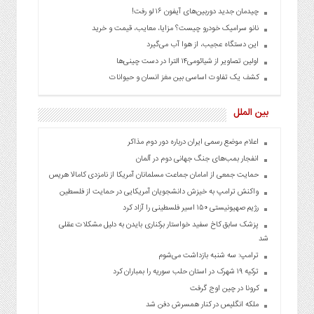
چیدمان جدید دوربین‌های آیفون ۱۶ لو رفت!
نانو سرامیک خودرو چیست؟ مزایا، معایب، قیمت و خرید
این دستگاه عجیب، از هوا آب می‌گیرد
اولین تصاویر از شیائومی۱۴ الترا در دست چینی‌ها
کشف یک تفاوت اساسی بین مغز انسان و حیوانات
بین الملل
اعلام موضع رسمی ایران درباره دور دوم مذاکر
انفجار بمب‌های جنگ جهانی دوم در آلمان
حمایت جمعی از امامان جماعت مسلمانان آمریکا از نامزدی کامالا هریس
واکنش ترامپ به خیزش دانشجویان آمریکایی در حمایت از فلسطین
رژیم صهیونیستی ۱۵۰ اسیر فلسطینی را آزاد کرد
پزشک سابق کاخ سفید خواستار برکناری بایدن به دلیل مشکلات عقلی
شد
ترامپ: سه شنبه بازداشت می‌شوم
ترکیه ۱۹ شهرک در استان حلب سوریه را بمباران کرد
کرونا در چین اوج گرفت
ملکه انگلیس در کنار همسرش دفن شد