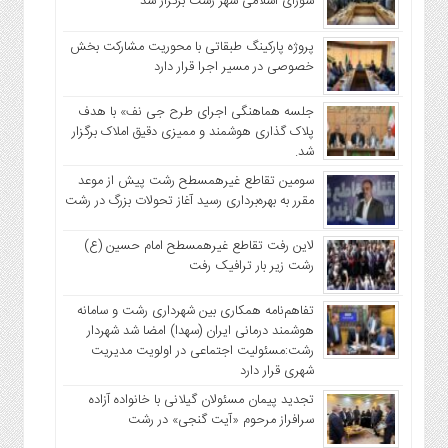
شورای اسلامی شهر رشت برگزار شد
پروژه پارکینگ طبقاتی با محوریت مشارکت بخش
خصوصی در مسیر اجرا قرار دارد
جلسه هماهنگی اجرای طرح جی نف» با هدف
پلاک گذاری هوشمند و ممیزی دقیق املاک برگزار
شد.
سومین تقاطع غیرهمسطح رشت پیش از موعد
مقرر به بهره‌برداری رسید آغاز تحولات بزرگ در رشت
لاین رفت تقاطع غیرهمسطح امام حسین (ع)
رشت زیر بار ترافیک رفت
تفاهم‌نامه همکاری بین شهرداری رشت و سامانه
هوشمند درمانی ایران (سهدا) امضا شد شهردار
رشت:مسئولیت اجتماعی در اولویت مدیریت
شهری قرار دارد
تجدید پیمان مسئولان گیلانی با خانواده‌ آزاده
سرافراز مرحوم «آیت گنجی» در رشت