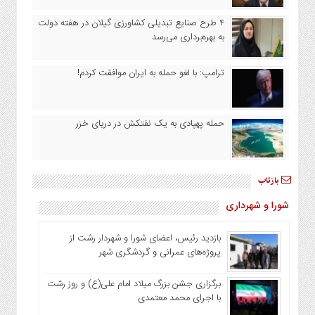
ورزشی
۴ طرح صنایع تبدیلی کشاورزی گیلان در هفته دولت
سیاسی
به بهره‌برداری می‌رسد
گیلان
عکس
ترامپ: با لغو حمله به ایران موافقت کردم!
ویدئو
اقتصادی
حمله پهپادی به یک نفتکش در دریای خزر
روزنامه
دسترسی
سریع
بازتاب
سیاست
حفظ
شورا و شهرداری
حریم
خصوصی
بازدید رئیس، اعضای شورا و شهردار رشت از
اخبار
پروژه‌های عمرانی و گردشگری شهر
سایت
برگزاری جشن بزرگ میلاد امام علی(ع) و روز رشت
سیاست
با اجرای محمد معتمدی
حفظ