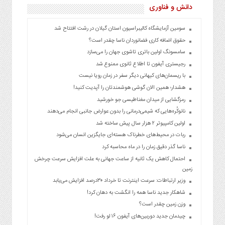
دانش و فناوری
سومین آزمایشگاه کالیبراسیون استان گیلان در رشت افتتاح شد
حقوق اضافه کاری فضانوردان ناسا چقدر است؟
سامسونگ اولین باتری تاشوی جهان را می‌سازد
رجیستری آیفون‌ تا اطلاع ثانوی ممنوع شد
با ریسمان‌های کیهانی دیگر سفر در زمان رویا نیست
هشدار؛ همین الان گوشی هوشمندتان را آپدیت کنید!
رمزگشایی از میدان مغناطیسی جو خورشید
نانوکُره‌هایی که شیمی‌درمانی را بدون عوارض جانبی انجام می‌دهند
اولین کامپیوتر ۲ هزار سال پیش ساخته شد
ربات در محیط‌های خطرناک هسته‌ای جایگزین انسان می‌شود
ناسا گذر دقیق زمان را در ماه محاسبه کرد
احتمال کاهش یک ثانیه از ساعت جهانی به علت افزایش سرعت چرخش
زمین
وزیر ارتباطات: سرعت اینترنت تا خرداد ۳۰درصد افزایش می‌یابد
شاهکار جدید ناسا همه را انگشت به دهان کرد!
وزن زمین چقدر است؟
چیدمان جدید دوربین‌های آیفون ۱۶ لو رفت!