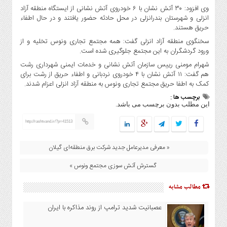
سیاست
وی افزود: ۳۰ آتش نشان با ۶ خودروی آتش نشانی از ایستگاه منطقه آزاد
حفظ
انزلی و شهرستان بندرانزلی در محل حادثه حضور یافتند و در حال اطفاء
حریم
حریق هستند.
خصوصی
سخنگوی منطقه آزاد انزلی گفت: همه مجتمع تجاری ونوس تخلیه و از
ورود گردشگران به این مجتمع جلوگیری شده است.
منوی
شهرام مومنی رییس سازمان آتش نشانی و خدمات ایمنی شهرداری رشت
اصلی
هم گفت: ۱۱ آتش نشان با ۴ خودروی نردبانی و اطفاء حریق از رشت برای
خانه
کمک به اطفا حریق مجتمع تجاری ونوس به منطقه آزاد انزلی اعزام شدند.
اخبار
برچسب ها :
این مطلب بدون برچسب می باشد.
روز
بین
http://rashtvand.ir/?p=41513
الملل
« معرفی مدیرعامل جدید شرکت برق منطقه‌ای گیلان
شورا
و
گسترش آتش سوزی مجتمع ونوس »
شهرداری
اجتماعی
مطالب مشابه
هنری
عصبانیت شدید ترامپ از روند مذاکره با ایران
فرهنگی