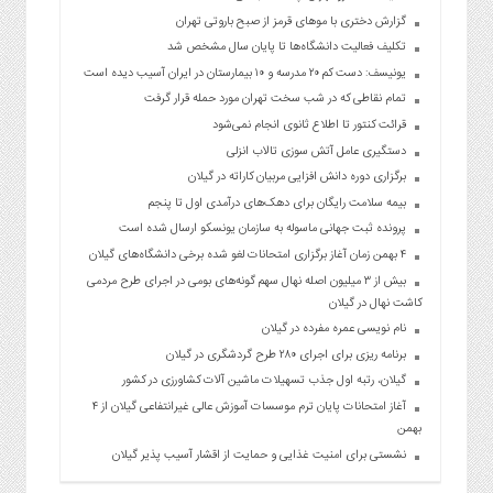
گزارش دختری با موهای قرمز از صبح باروتی تهران
تکلیف فعالیت دانشگاه‌ها تا پایان سال مشخص شد
یونیسف: دست کم ۲۰ مدرسه و ۱۰ بیمارستان در ایران آسیب دیده است
تمام نقاطی که در شب سخت تهران مورد حمله قرار گرفت
قرائت کنتور تا اطلاع ثانوی انجام نمی‌شود
دستگیری عامل آتش سوزی تالاب انزلی
برگزاری دوره دانش افزایی مربیان کاراته در گیلان
بیمه سلامت رایگان برای دهک‌های درآمدی اول تا پنجم
پرونده ثبت جهانی ماسوله به سازمان یونسکو ارسال شده است
۴ بهمن زمان آغاز برگزاری امتحانات لغو شده برخی دانشگاه‌های گیلان
بیش از ۳ میلیون اصله نهال سهم گونه‌های بومی در اجرای طرح مردمی
کاشت نهال در گیلان
نام نویسی عمره مفرده در گیلان
برنامه ریزی برای اجرای ۲۸۰ طرح گردشگری در گیلان
گیلان، رتبه اول جذب تسهیلات ماشین آلات کشاورزی در کشور
آغاز امتحانات پایان ترم موسسات آموزش عالی غیرانتفاعی گیلان از ۴
بهمن
نشستی برای امنیت غذایی و حمایت از اقشار آسیب پذیر گیلان