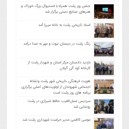
حریم
جشن روز رشت همراه با فستیوال بزرگ خوراک و
خصوصی
هنرهای صنایع دستی برگزار شد
چند
رسانه
اسناد تاریخی رشت به خانه میرزا آمد
سیاست
حفظ
حریم
زنگ رشت در دبستان نبوت و مهر به صدا درآمد
خصوصی
بازدید دادستان مرکز استان و شهردار رشت از
کارخانه کود آلی گیلان
هویت فرهنگی ،تاریخی شهر رشت ونشاط
اجتماعی شهروندان از اولویت‌های اصلی برگزاری
برنامه های روز رشت است
سردیس لسان‌الغیب حافظ شیرازی در رشت
رونمایی شد
موسی کاظمی مدیر حراست شهرداری رشت شد