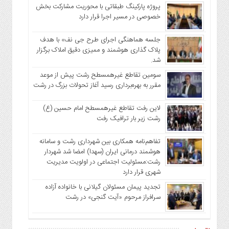
پروژه پارکینگ طبقاتی با محوریت مشارکت بخش
خصوصی در مسیر اجرا قرار دارد
جلسه هماهنگی اجرای طرح جی نف» با هدف
پلاک گذاری هوشمند و ممیزی دقیق املاک برگزار
شد.
سومین تقاطع غیرهمسطح رشت پیش از موعد
مقرر به بهره‌برداری رسید آغاز تحولات بزرگ در رشت
لاین رفت تقاطع غیرهمسطح امام حسین (ع)
رشت زیر بار ترافیک رفت
تفاهم‌نامه همکاری بین شهرداری رشت و سامانه
هوشمند درمانی ایران (سهدا) امضا شد شهردار
رشت:مسئولیت اجتماعی در اولویت مدیریت
شهری قرار دارد
تجدید پیمان مسئولان گیلانی با خانواده‌ آزاده
سرافراز مرحوم «آیت گنجی» در رشت