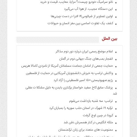
نانو سرامیک خودرو چیست؟ مزایا، معایب، قیمت و خرید
این دستگاه عجیب، از هوا آب می‌گیرد
اولین تصاویر از شیائومی۱۴ الترا در دست چینی‌ها
کشف یک تفاوت اساسی بین مغز انسان و حیوانات
بین الملل
اعلام موضع رسمی ایران درباره دور دوم مذاکر
انفجار بمب‌های جنگ جهانی دوم در آلمان
حمایت جمعی از امامان جماعت مسلمانان آمریکا از نامزدی کامالا هریس
واکنش ترامپ به خیزش دانشجویان آمریکایی در حمایت از فلسطین
رژیم صهیونیستی ۱۵۰ اسیر فلسطینی را آزاد کرد
پزشک سابق کاخ سفید خواستار برکناری بایدن به دلیل مشکلات عقلی
شد
ترامپ: سه شنبه بازداشت می‌شوم
ترکیه ۱۹ شهرک در استان حلب سوریه را بمباران کرد
کرونا در چین اوج گرفت
ملکه انگلیس در کنار همسرش دفن شد
ممنوعیت های متعدد برای زنان ترکمنستان